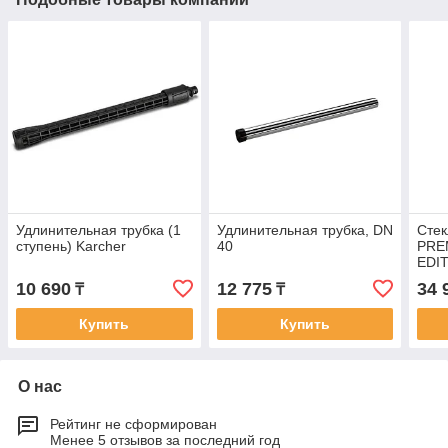
Удлинительная трубка (1
Удлинительная трубка, DN
Стек
ступень) Karcher
40
PRE
EDI
10 690
12 775
34 
₸
₸
Купить
Купить
О нас
Рейтинг не сформирован
Менее 5 отзывов за последний год