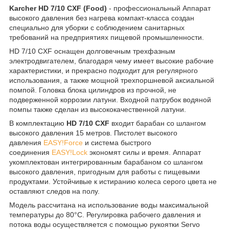
Karcher HD 7/10 CXF (Food)
- профессиональный Аппарат
высокого давления без нагрева компакт-класса создан
специально для уборки с соблюдением санитарных
требований на предприятиях пищевой промышленности.
HD 7/10 CXF оснащен долговечным трехфазным
электродвигателем, благодаря чему имеет высокие рабочие
характеристики, и прекрасно подходит для регулярного
использования, а также мощной трехпоршневой аксиальной
помпой. Головка блока цилиндров из прочной, не
подверженной коррозии латуни. Входной патрубок водяной
помпы также сделан из высококачественной латуни.
В комплектацию
HD 7/10 CXF
входит барабан со шлангом
высокого давления 15 метров. Пистолет высокого
давления
EASY!Force
и система быстрого
соединения
EASY!Lock
экономят силы и время. Аппарат
укомплектован интегрированным барабаном со шлангом
высокого давления, пригодным для работы с пищевыми
продуктами. Устойчивые к истиранию колеса серого цвета не
оставляют следов на полу.
Модель рассчитана на использование воды максимальной
температуры до 80°C. Регулировка рабочего давления и
потока воды осуществляется с помощью рукоятки Servo