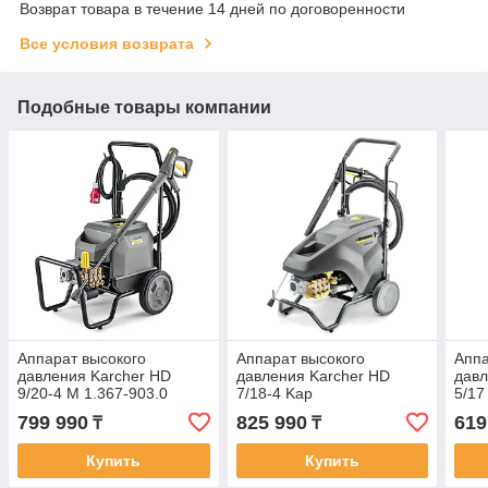
Возврат товара в течение 14 дней по договоренности
Все условия возврата
Подобные товары компании
Аппарат высокого
Аппарат высокого
Аппа
давления Karcher HD
давления Karcher HD
дав
9/20-4 M 1.367-903.0
7/18-4 Kap
5/17
799 990
825 990
619
₸
₸
Купить
Купить