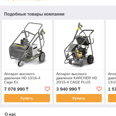
Подобные товары компании
Аппарат высокого
Аппарат высокого
Аппа
давления HD 10/16-4
давления KARCHER HD
дав
Cage Ex
20/15-4 CAGE PLUS
13/1
7 078 990
3 940 990
1 5
₸
₸
Купить
Купить
О нас