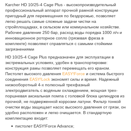
Karcher HD 10/25-4 Cage Plus - высокопроизводительный
профессиональный аппарат прочной рамной конструкции
пригодный для перемещения по бездорожью, позволяет
легко решать самые сложные задачи чистки на
стройплощадках, в сельском или коммунальном хозяйстве.
Рабочее давление 250 бар, расход воды порядка 1000 л/ч и
инновационное роторное сопло (грязевая фреза в
комплекте) позволяют справляться с самыми стойкими
загрязнениями
HD 10/25-4 Cage Plus предназначен для эксплуатации в
экстремальных условиях, удобен в транспортировке:
конструкция рамы позволяет перемещать его краном.
Пистолет высокого давления
EASY!Force
и система быстрого
соединения
EASY!Lock
экономят силы и время. Надежный
низкооборотный 4-х полюсный трехфазный
электродвигатель с водяным охлаждением, мощная трех-
поршневая аксиальная помпа с головкой блока цилиндров из
прочной, не подверженной коррозии латуни. Фильтр тонкой
очистки воды защищает насос высокого давления от грязи, он
удобно расположен и легко очищается. В стандартную
комплектацию входит:
пистолет EASY!Force Advance;