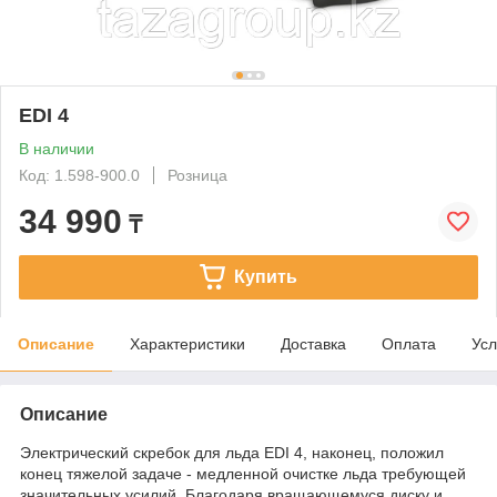
EDI 4
В наличии
Код: 1.598-900.0
Розница
34 990
₸
Купить
Описание
Характеристики
Доставка
Оплата
Усл
Описание
Электрический скребок для льда EDI 4, наконец, положил
конец тяжелой задаче - медленной очистке льда требующей
значительных усилий. Благодаря вращающемуся диску и