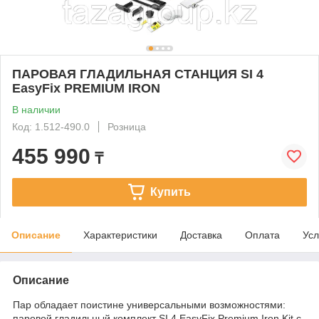
ПАРОВАЯ ГЛАДИЛЬНАЯ СТАНЦИЯ SI 4
EasyFix PREMIUM IRON
В наличии
Код: 1.512-490.0
Розница
455 990
₸
Купить
Описание
Характеристики
Доставка
Оплата
Усл
Описание
Пар обладает поистине универсальными возможностями:
паровой гладильный комплект SI 4 EasyFix Premium Iron Kit с