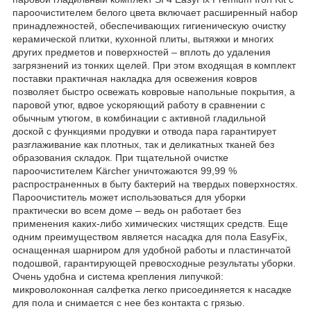
пароочистителем белого цвета включает расширенный набор
принадлежностей, обеспечивающих гигиеническую очистку
керамической плитки, кухонной плиты, вытяжки и многих
других предметов и поверхностей – вплоть до удаления
загрязнений из тонких щелей. При этом входящая в комплект
поставки практичная накладка для освежения ковров
позволяет быстро освежать ковровые напольные покрытия, а
паровой утюг, вдвое ускоряющий работу в сравнении с
обычным утюгом, в комбинации с активной гладильной
доской с функциями продувки и отвода пара гарантирует
разглаживание как плотных, так и деликатных тканей без
образования складок. При тщательной очистке
пароочистителем Kärcher уничтожаются 99,99 %
распространенных в быту бактерий на твердых поверхностях.
Пароочиститель может использоваться для уборки
практически во всем доме – ведь он работает без
применения каких-либо химических чистящих средств. Еще
одним преимуществом является насадка для пола EasyFix,
оснащенная шарниром для удобной работы и пластинчатой
подошвой, гарантирующей превосходные результаты уборки.
Очень удобна и система крепления липучкой:
микроволоконная салфетка легко присоединяется к насадке
для пола и снимается с нее без контакта с грязью.