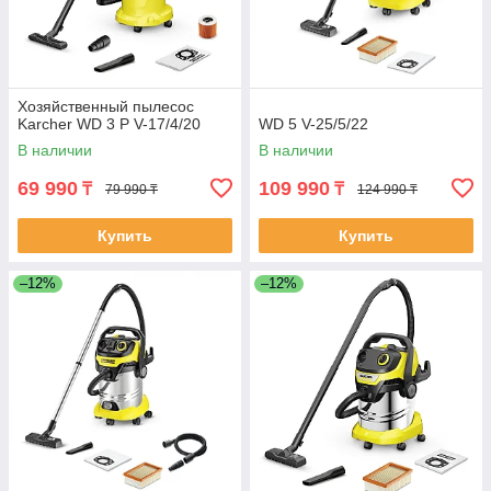
Хозяйственный пылесос
Karcher WD 3 P V-17/4/20
WD 5 V-25/5/22
В наличии
В наличии
69 990
109 990
₸
₸
79 990 ₸
124 990 ₸
Купить
Купить
–12%
–12%