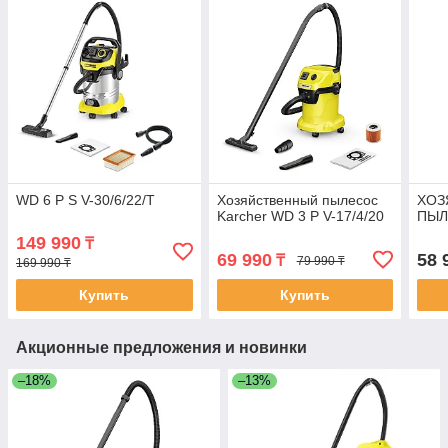
WD 6 P S V-30/6/22/T
Хозяйственный пылесос
ХОЗ
Karcher WD 3 P V-17/4/20
ПЫЛ
149 990
₸
69 990
58 
₸
79 990 ₸
169 990 ₸
Купить
Купить
Акционные предложения и новинки
–18%
–13%