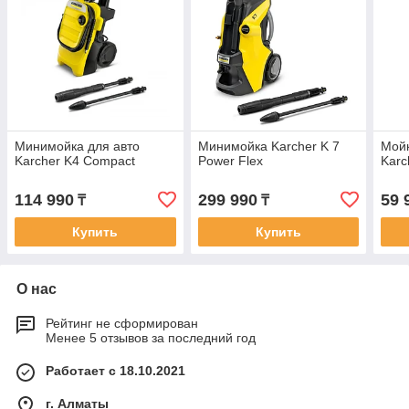
Минимойка для авто
Минимойка Karcher K 7
Мойк
Karcher K4 Compact
Power Flex
Karc
114 990
299 990
59 
₸
₸
Купить
Купить
О нас
Рейтинг не сформирован
Менее 5 отзывов за последний год
Работает с 18.10.2021
г. Алматы