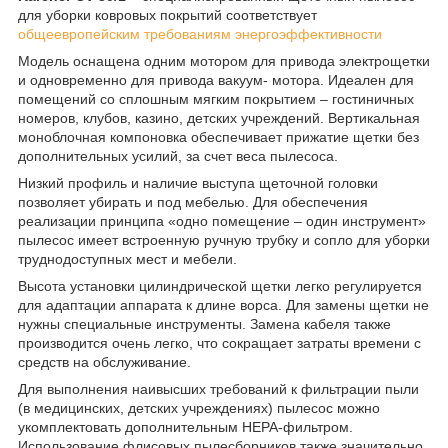
для уборки ковровых покрытий соответствует
общеевропейским требованиям энергоэффективности
Модель оснащена одним мотором для привода электрощетки
и одновременно для привода вакуум- мотора. Идеален для
помещений со сплошным мягким покрытием – гостиничных
номеров, клубов, казино, детских учреждений. Вертикальная
моноблочная компоновка обеспечивает прижатие щетки без
дополнительных усилий, за счет веса пылесоса.
Низкий профиль и наличие выступа щеточной головки
позволяет убирать и под мебелью. Для обеспечения
реализации принципа «одно помещение – один инструмент»
пылесос имеет встроенную ручную трубку и сопло для уборки
труднодоступных мест и мебели.
Высота установки цилиндрической щетки легко регулируется
для адаптации аппарата к длине ворса. Для замены щетки не
нужны специальные инструменты. Замена кабеля также
производится очень легко, что сокращает затраты времени с
средств на обслуживание.
Для выполнения наивысших требований к фильтрации пыли
(в медицинских, детских учреждениях) пылесос можно
укомплектовать дополнительным HEPA-фильтром.
Использование флисовых пылесборников также значительно