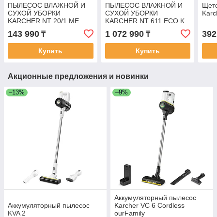
ПЫЛЕСОС ВЛАЖНОЙ И
ПЫЛЕСОС ВЛАЖНОЙ И
Щет
СУХОЙ УБОРКИ
СУХОЙ УБОРКИ
Karc
KARCHER NT 20/1 ME
KARCHER NT 611 ECO K
CLASSIC EDITION
143 990
1 072 990
392
₸
₸
Купить
Купить
Акционные предложения и новинки
–13%
–9%
Аккумуляторный пылесос
Аккумуляторный пылесос
Karcher VC 6 Cordless
KVA 2
ourFamily