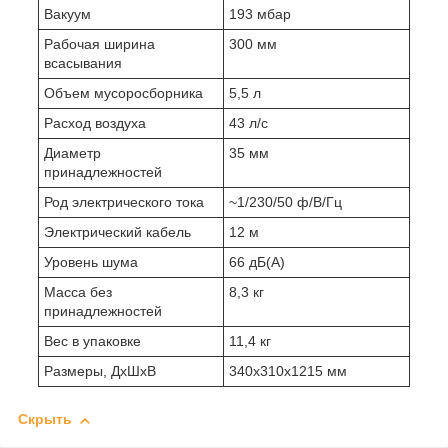
Вакуум
193 мбар
Рабочая ширина
300 мм
всасывания
Объем мусоросборника
5,5 л
Расход воздуха
43 л/с
Диаметр
35 мм
принадлежностей
Род электрического тока
~1/230/50 ф/В/Гц
Электрический кабель
12 м
Уровень шума
66 дБ(А)
Масса без
8,3 кг
принадлежностей
Вес в упаковке
11,4 кг
Размеры, ДхШхВ
340х310х1215 мм
Скрыть