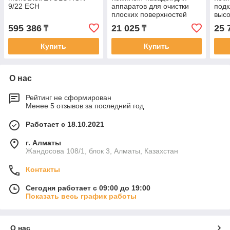
9/22 EСН
аппаратов для очистки
под
плоских поверхностей
высо
Karc
595 386
21 025
25 
₸
₸
Купить
Купить
О нас
Рейтинг не сформирован
Менее 5 отзывов за последний год
Работает с 18.10.2021
г. Алматы
Жандосова 108/1, блок 3, Алматы, Казахстан
Контакты
Сегодня работает с 09:00 до 19:00
Показать весь график работы
О нас