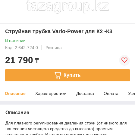
Струйная трубка Vario-Power для К2 -К3
В наличии
Код: 2.642-724.0
Розница
21 790
₸
Купить
Описание
Характеристики
Доставка
Оплата
Усл
Описание
Для плавного регулирования давления струи (от низкого для
нанесения чистящего средства до высокого) простым
вращением трубки. Идеально подходит для чистки