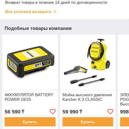
Возврат товара в течение 14 дней по договоренности
Все условия возврата
Подобные товары компании
АККУМУЛЯТОР BATTERY
Мойка высокого давления
ЭЛЕ
POWER 18/25
Karcher K 3 CLASSIC
PGG
Выс
синх
56 590
59 990
998
₸
₸
PGG 
Для 
Купить
Купить