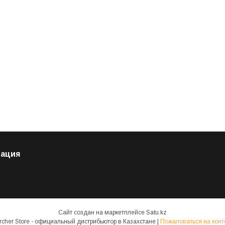
ация
Сайт создан на маркетплейсе
Satu.kz
Karcher Store - официальный дистрибьютор в Казахстане |
Пожаловаться на конт