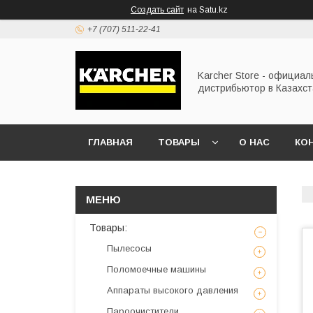
Создать сайт
на Satu.kz
+7 (707) 511-22-41
Karcher Store - официа
дистрибьютор в Казахс
ГЛАВНАЯ
ТОВАРЫ
О НАС
КО
Товары:
Пылесосы
Поломоечные машины
Аппараты высокого давления
Пароочистители