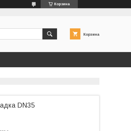
Корзина
Корзина
садка DN35