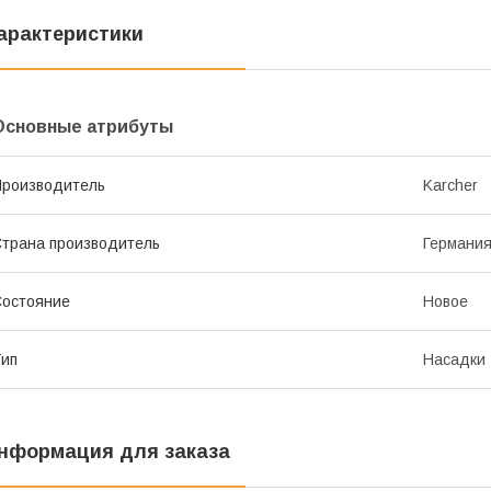
арактеристики
Основные атрибуты
роизводитель
Karcher
трана производитель
Германи
остояние
Новое
ип
Насадки
нформация для заказа