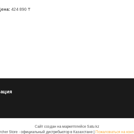
Цена:
424 890 ₸
ация
Сайт создан на маркетплейсе
Satu.kz
Karcher Store - официальный дистрибьютор в Казахстане |
Пожаловаться на конт