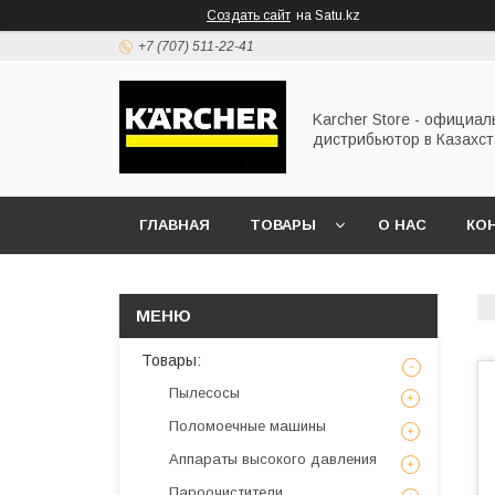
Создать сайт
на Satu.kz
+7 (707) 511-22-41
Karcher Store - официа
дистрибьютор в Казахс
ГЛАВНАЯ
ТОВАРЫ
О НАС
КО
Товары:
Пылесосы
Поломоечные машины
Аппараты высокого давления
Пароочистители