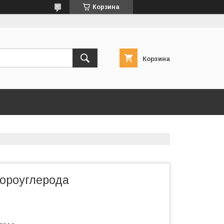
Корзина
Корзина
бороуглерода