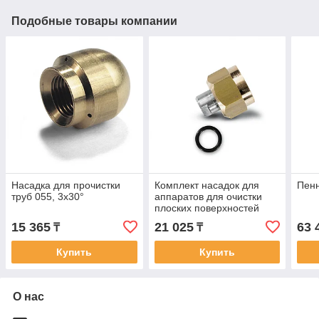
Подобные товары компании
Насадка для прочистки
Комплект насадок для
Пенн
труб 055, 3x30°
аппаратов для очистки
плоских поверхностей
15 365
21 025
63 
₸
₸
Купить
Купить
О нас