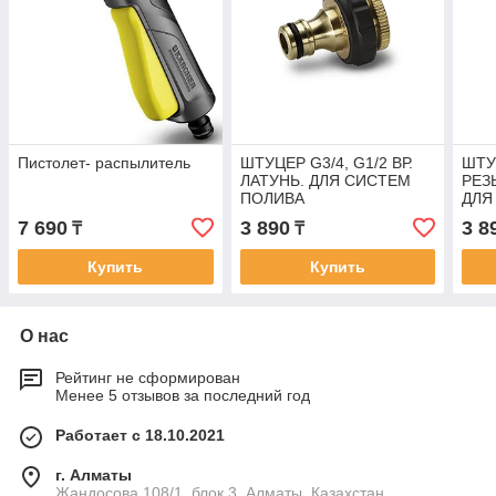
Пистолет- распылитель
ШТУЦЕР G3/4, G1/2 ВР.
ШТУ
ЛАТУНЬ. ДЛЯ СИСТЕМ
РЕЗ
ПОЛИВА
ДЛЯ
7 690
3 890
3 8
₸
₸
Купить
Купить
О нас
Рейтинг не сформирован
Менее 5 отзывов за последний год
Работает с 18.10.2021
г. Алматы
Жандосова 108/1, блок 3, Алматы, Казахстан