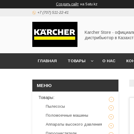
Создать сайт
на Satu.kz
+7 (707) 511-22-41
Karcher Store - официа
дистрибьютор в Казахс
ГЛАВНАЯ
ТОВАРЫ
О НАС
КО
Товары:
Пылесосы
Поломоечные машины
Аппараты высокого давления
Пароочистители