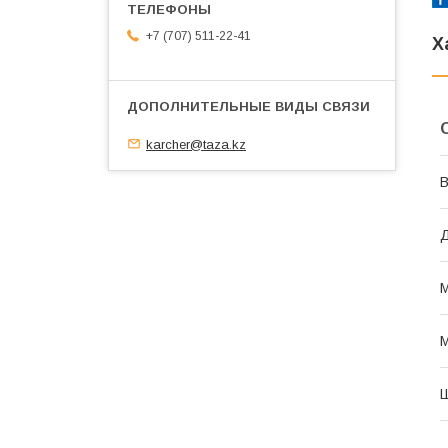
+7 (707) 511-22-41
Х
karcher@taza.kz
В
М
М