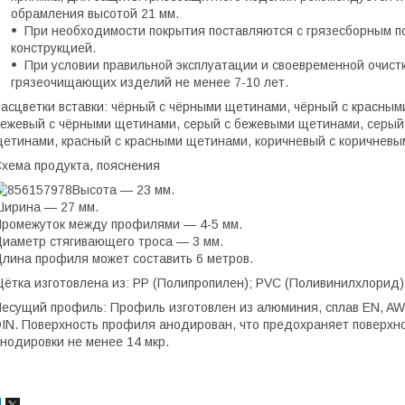
обрамления высотой 21 мм.
При необходимости покрытия поставляются с грязесборным п
конструкцией.
При условии правильной эксплуатации и своевременной очист
грязеочищающих изделий не менее 7-10 лет.
асцветки вставки: чёрный с чёрными щетинами, чёрный с красны
ежевый с чёрными щетинами, серый с бежевыми щетинами, серый
етинами, красный с красными щетинами, коричневый с коричнев
хема продукта, пояснения
Высота — 23 мм.
ирина — 27 мм.
ромежуток между профилями — 4-5 мм.
иаметр стягивающего троса — 3 мм.
лина профиля может составить 6 метров.
ётка изготовлена из: PP (Полипропилен); PVC (Поливинилхлорид)
есущий профиль: Профиль изготовлен из алюминия, сплав EN, AW
IN. Поверхность профиля анодирован, что предохраняет поверхн
нодировки не менее 14 мкр.