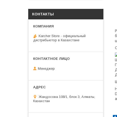
КОНТАКТЫ
Р
б
Karcher Store - официальный
дистрибьютор в Казахстане
щ
С
Ш
П
Менеджер
Д
Д
Щ
Н
D
Жандосова 108/1, блок 3, Алматы,
а
Казахстан