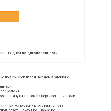
чение 14 дней
по договоренности
ице под крышей перед входом в здания с
ешками.
сов Цельсия.
торые стянуты тросом из нержавеющей стали
или при установке на готовый пол без
пользовать наклонное, наружное,