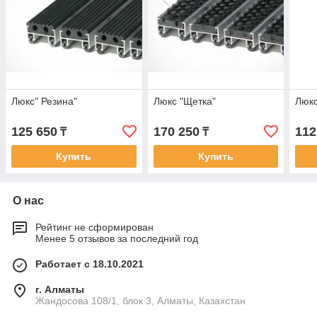
Люкс" Резина"
Люкс "Щетка"
Люкс
125 650
170 250
112
₸
₸
Купить
Купить
О нас
Рейтинг не сформирован
Менее 5 отзывов за последний год
Работает с 18.10.2021
г. Алматы
Жандосова 108/1, блок 3, Алматы, Казахстан