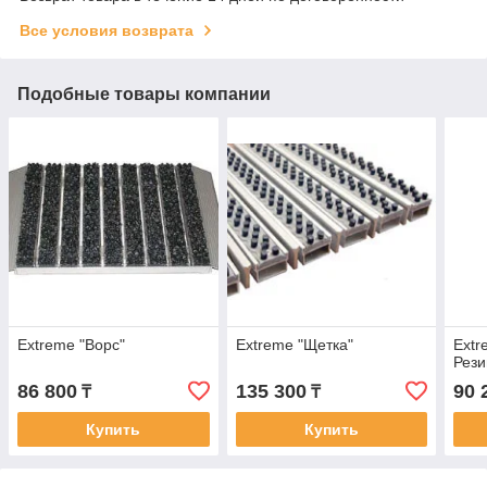
Все условия возврата
Подобные товары компании
Extreme "Ворс"
Extreme "Щетка"
Extr
Рези
86 800
135 300
90 
₸
₸
Купить
Купить