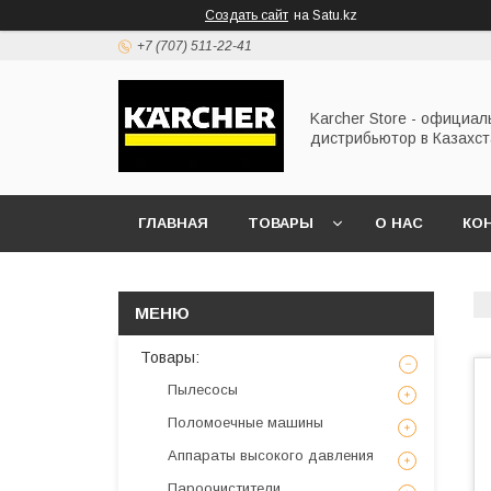
Создать сайт
на Satu.kz
+7 (707) 511-22-41
Karcher Store - официа
дистрибьютор в Казахс
ГЛАВНАЯ
ТОВАРЫ
О НАС
КО
Товары:
Пылесосы
Поломоечные машины
Аппараты высокого давления
Пароочистители