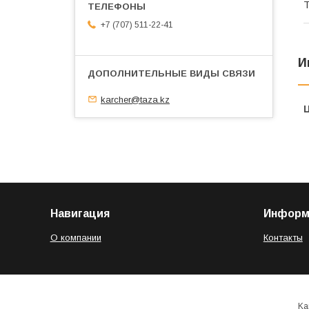
Т
+7 (707) 511-22-41
И
karcher@taza.kz
Навигация
Информ
О компании
Контакты