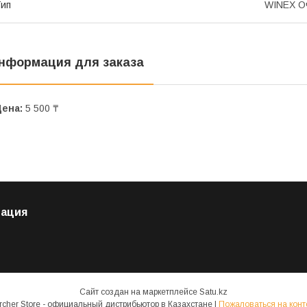
ип
WINEX Оч
нформация для заказа
Цена:
5 500 ₸
ация
Сайт создан на маркетплейсе
Satu.kz
Karcher Store - официальный дистрибьютор в Казахстане |
Пожаловаться на конт