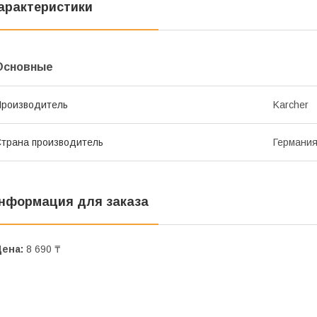
арактеристики
Основные
роизводитель
Karcher
трана производитель
Германи
нформация для заказа
Цена:
8 690 ₸