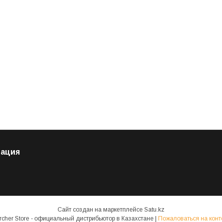
ация
Сайт создан на маркетплейсе
Satu.kz
Karcher Store - официальный дистрибьютор в Казахстане |
Пожаловаться на конт