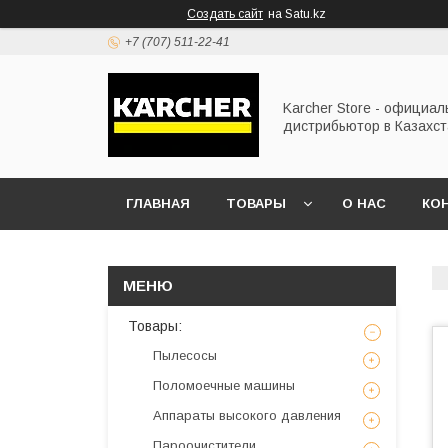
Создать сайт
на Satu.kz
+7 (707) 511-22-41
Karcher Store - официа
дистрибьютор в Казахс
ГЛАВНАЯ
ТОВАРЫ
О НАС
КО
Товары:
Пылесосы
Поломоечные машины
Аппараты высокого давления
Пароочистители