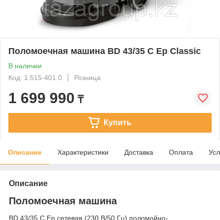
Поломоечная машина BD 43/35 C Ep Classic
В наличии
Код: 1.515-401.0
Розница
1 699 990
₸
Купить
Описание
Характеристики
Доставка
Оплата
Усл
Описание
Поломоечная машина
BD 43/35 C Ep сетевая (230 В/50 Гц) поломойно-