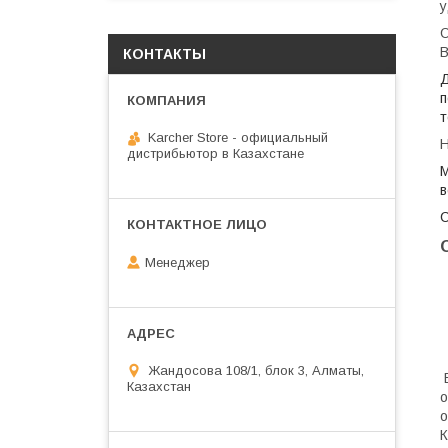
у
В
КОНТАКТЫ
Д
п
т
Karcher Store - официальный
дистрибьютор в Казахстане
М
в
Менеджер
Жандосова 108/1, блок 3, Алматы,
В
Казахстан
о
о
К