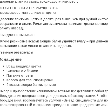
даление влаги из самых труднодоступных мест.
ОСОБЕННОСТИ И ПРЕИМУЩЕСТВА
ысокоскоростная роликовая щетка
авление прижима щетки в десять раз выше, чем при ручной чистк
оверхности и стыки. Ролик автоматически начинает движение впере
олкать вперед.
Немедленно высыхает
ягкие резиновые всасывающие балки удаляют влагу – при движени
сасывание также можно отключить педалью.
Съемные резервуары
Оснащение
Вращающаяся щетка
Система с 2 баками
Питание от сети
Колеса для транспортировки
2 всасывающие балки, прямые
ыбор и приобретение клининговой техники представляет собой тр
борудования предназначен для длительной эксплуатации. Чтобы 
борудования, воспользуйтесь услугой «Выезд специалиста для пр
валифицированный специалист приедет в ваше предприятие или о