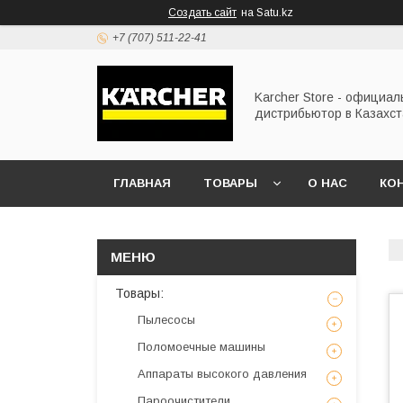
Создать сайт
на Satu.kz
+7 (707) 511-22-41
Karcher Store - официа
дистрибьютор в Казахс
ГЛАВНАЯ
ТОВАРЫ
О НАС
КО
Товары:
Пылесосы
Поломоечные машины
Аппараты высокого давления
Пароочистители