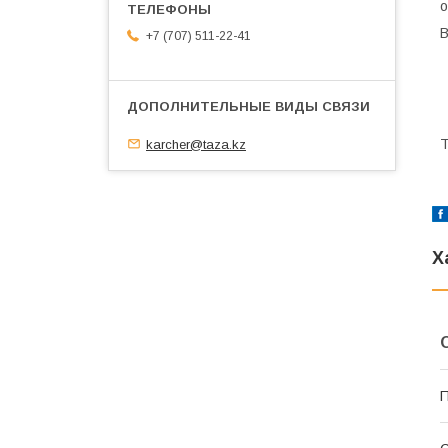
о
В
+7 (707) 511-22-41
Т
karcher@taza.kz
Х
П