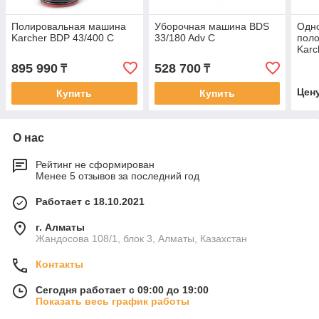
Полировальная машина
Уборочная машина BDS
Одн
Karcher BDP 43/400 C
33/180 Adv C
пол
Karc
895 990
528 700
₸
₸
Цен
Купить
Купить
О нас
Рейтинг не сформирован
Менее 5 отзывов за последний год
Работает с 18.10.2021
г. Алматы
Жандосова 108/1, блок 3, Алматы, Казахстан
Контакты
Сегодня работает с 09:00 до 19:00
Показать весь график работы