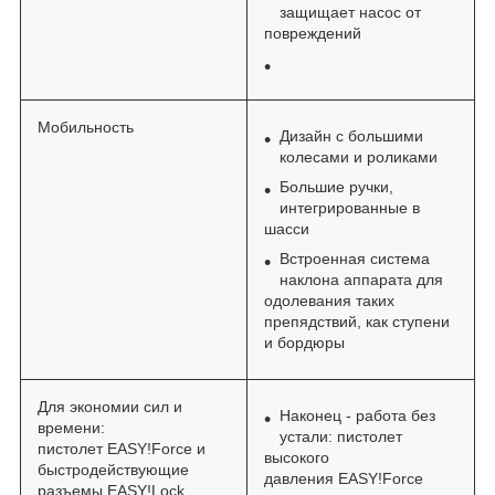
защищает насос от
повреждений
Мобильность
Дизайн с большими
колесами и роликами
Большие ручки,
интегрированные в
шасси
Встроенная система
наклона аппарата для
одолевания таких
препядствий, как ступени
и бордюры
Для экономии сил и
Наконец - работа без
времени:
устали: пистолет
пистолет
EASY!Force
и
высокого
быстродействующие
давления
EASY!Force
разъемы
EASY!Lock