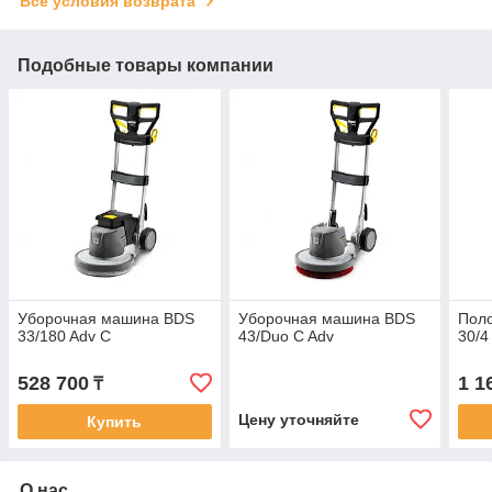
Все условия возврата
Подобные товары компании
Уборочная машина BDS
Уборочная машина BDS
Пол
33/180 Adv C
43/Duo C Adv
30/4
528 700
1 1
₸
Цену уточняйте
Купить
О нас