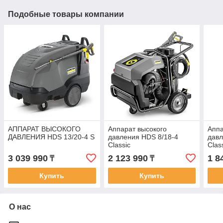
Подобные товары компании
АППАРАТ ВЫСОКОГО
Аппарат высокого
Аппа
ДАВЛЕНИЯ HDS 13/20-4 S
давления HDS 8/18-4
давл
Classic
Clas
3 039 990
2 123 990
1 8
₸
₸
Купить
Купить
О нас