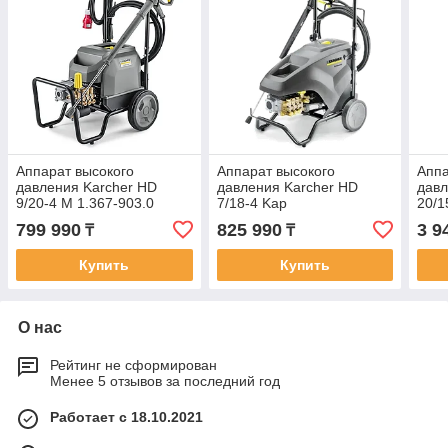
Аппарат высокого
Аппарат высокого
Аппа
давления Karcher HD
давления Karcher HD
дав
9/20-4 M 1.367-903.0
7/18-4 Kap
20/
799 990
825 990
3 9
₸
₸
Купить
Купить
О нас
Рейтинг не сформирован
Менее 5 отзывов за последний год
Работает с 18.10.2021