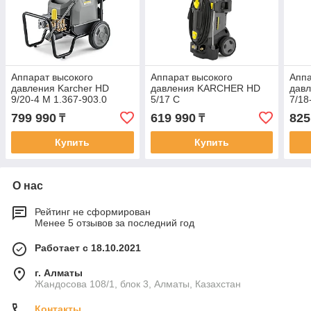
Аппарат высокого
Аппарат высокого
Аппа
давления Karcher HD
давления KARCHER HD
давл
9/20-4 M 1.367-903.0
5/17 C
7/18
799 990
619 990
825
₸
₸
Купить
Купить
О нас
Рейтинг не сформирован
Менее 5 отзывов за последний год
Работает с 18.10.2021
г. Алматы
Жандосова 108/1, блок 3, Алматы, Казахстан
Контакты