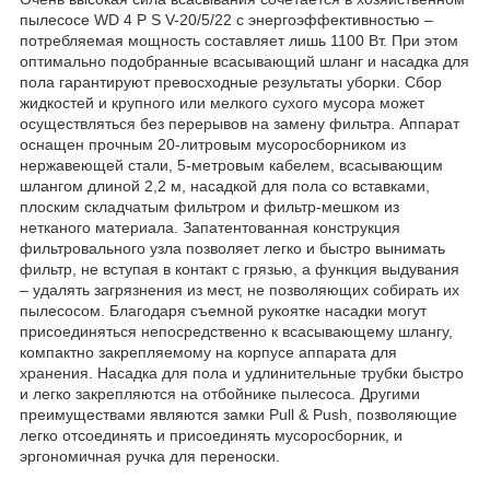
пылесосе WD 4 P S V-20/5/22 с энергоэффективностью –
потребляемая мощность составляет лишь 1100 Вт. При этом
оптимально подобранные всасывающий шланг и насадка для
пола гарантируют превосходные результаты уборки. Сбор
жидкостей и крупного или мелкого сухого мусора может
осуществляться без перерывов на замену фильтра. Аппарат
оснащен прочным 20-литровым мусоросборником из
нержавеющей стали, 5-метровым кабелем, всасывающим
шлангом длиной 2,2 м, насадкой для пола со вставками,
плоским складчатым фильтром и фильтр-мешком из
нетканого материала. Запатентованная конструкция
фильтровального узла позволяет легко и быстро вынимать
фильтр, не вступая в контакт с грязью, а функция выдувания
– удалять загрязнения из мест, не позволяющих собирать их
пылесосом. Благодаря съемной рукоятке насадки могут
присоединяться непосредственно к всасывающему шлангу,
компактно закрепляемому на корпусе аппарата для
хранения. Насадка для пола и удлинительные трубки быстро
и легко закрепляются на отбойнике пылесоса. Другими
преимуществами являются замки Pull & Push, позволяющие
легко отсоединять и присоединять мусоросборник, и
эргономичная ручка для переноски.