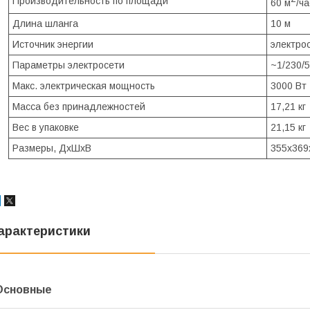
Производительность по площади
60 м
/ча
Длина шланга
10 м
Источник энергии
электро
Параметры электросети
~1/230/5
Макс. электрическая мощность
3000 Вт
Масса без принадлежностей
17,21 кг
Вес в упаковке
21,15 кг
Размеры, ДхШхВ
355x369
арактеристики
Основные