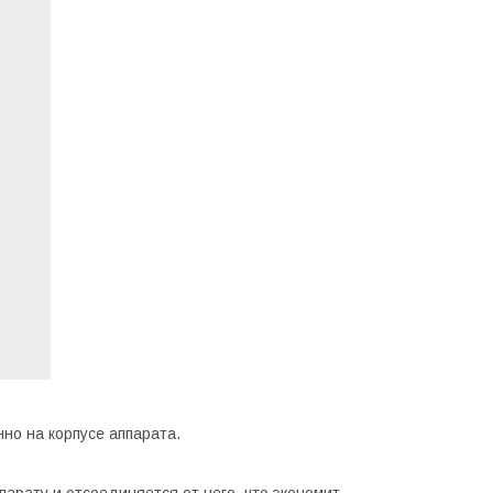
нно на корпусе аппарата.
парату и отсоединяется от него, что экономит