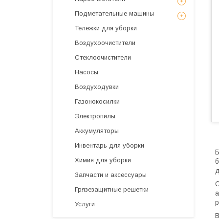
Подметательные машины
Тележки для уборки
Воздухоочистители
Стеклоочистители
Насосы
Воздуходувки
Газонокосилки
Электропилы
Аккумуляторы
Инвентарь для уборки
Б
Химия для уборки
б
д
Запчасти и аксессуары
С
Грязезащитные решетки
а
р
Услуги
В