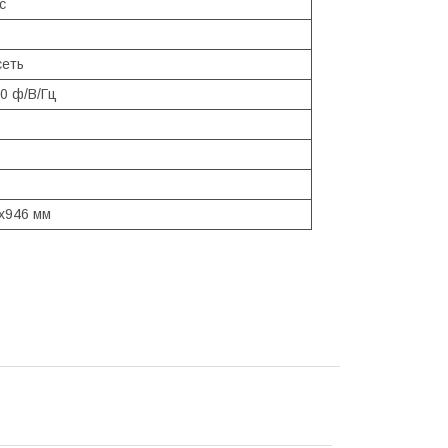
с
сеть
0 ф/В/Гц
x946 мм