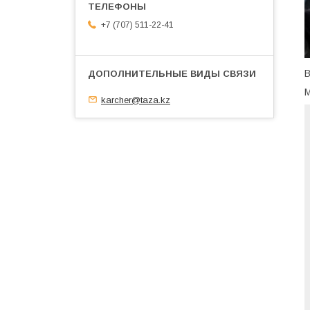
+7 (707) 511-22-41
В
М
karcher@taza.kz