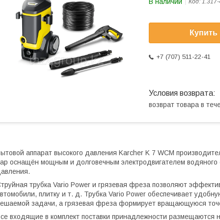
В наличии
Код:
1.317-
Купить
+7 (707) 511-22-41
возврат товара в те
ытовой аппарат высокого давления Karcher K 7 WCM производите
ар оснащён мощным и долговечным электродвигателем водяного 
авления.
труйная трубка Vario Power и грязевая фреза позволяют эффекти
втомобили, плитку и т. д. Трубка Vario Power обеспечивает удобн
ешаемой задачи, а грязевая фреза формирует вращающуюся точ
се входящие в комплект поставки принадлежности размещаются на