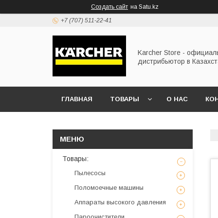
Создать сайт
на Satu.kz
+7 (707) 511-22-41
Karcher Store - официа
дистрибьютор в Казахс
ГЛАВНАЯ
ТОВАРЫ
О НАС
КО
Товары:
Пылесосы
Поломоечные машины
Аппараты высокого давления
Пароочистители