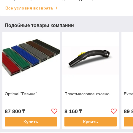
Все условия возврата
Подобные товары компании
Optimal "Резина"
Пластмассовое колено
Extr
87 800
8 160
89 
₸
₸
Купить
Купить