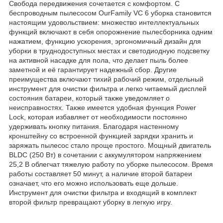
Свобода передвижения сочетается с комфортом. С
беспроводным пылесосом OurFamily VC 6 уборка становится
настоящим удовольствием: множество интеллектуальных
функций включают в себя опорожнение пылесборника одним
нажатием, функцию ускорения, эргономичный дизайн для
уборки в труднодоступных местах и ​​светодиодную подсветку
на активной насадке для пола, что делает пыль более
заметной и её гарантирует надежный сбор. Другие
преимущества включают тихий рабочий режим, отдельный
инструмент для очистки фильтра и легко читаемый дисплей
состояния батареи, который также уведомляет о
неисправностях. Также имеется удобная функция Power
Lock, которая избавляет от необходимости постоянно
удерживать кнопку питания. Благодаря настенному
кронштейну со встроенной функцией зарядки хранить и
заряжать пылесос стало проще простого. Мощный двигатель
BLDC (250 Вт) в сочетании с аккумулятором напряжением
25,2 В облегчат тяжелую работу по уборке пылесосом. Время
работы составляет 50 минут, а наличие второй батареи
означает, что его можно использовать еще дольше.
Инструмент для очистки фильтра и входящий в комплект
второй фильтр превращают уборку в легкую игру.