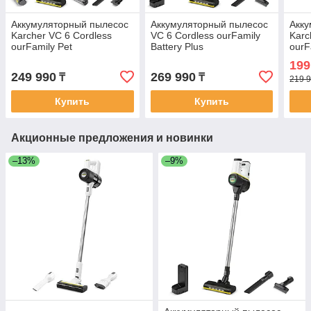
Аккумуляторный пылесос
Аккумуляторный пылесос
Акку
Karcher VC 6 Cordless
VC 6 Cordless ourFamily
Karc
ourFamily Pet
Battery Plus
ourF
199
249 990
269 990
₸
₸
219 9
Купить
Купить
Акционные предложения и новинки
–13%
–9%