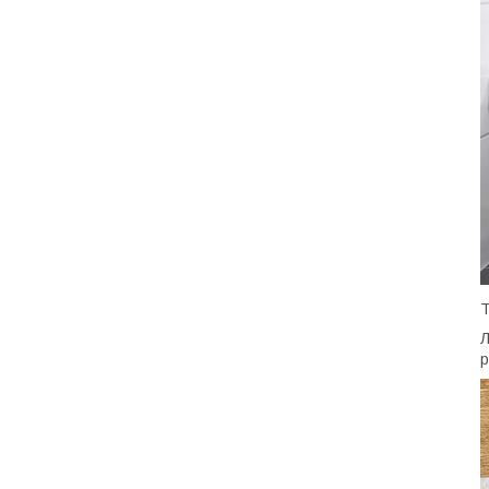
Т
Л
р