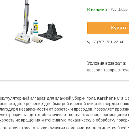
В наличии
Код:
1.055-
Купить
+7 (707) 511-22-41
возврат товара в те
ккумуляторный аппарат для влажной уборки пола
Karcher FC 3 C
ревосходное решение для быстрой и легкой очистки твердых нап
лагодаря независимости от розеток и проводов, позволяет произ
лектропривод щеток обеспечивает поступательное перемещение п
корость их вращения интенсивную механическую обработку поверх
лагодаря этому, а также функции самоочистки, достигается бле