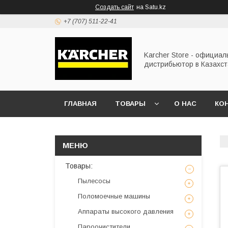
Создать сайт
на Satu.kz
+7 (707) 511-22-41
Karcher Store - официа
дистрибьютор в Казахс
ГЛАВНАЯ
ТОВАРЫ
О НАС
КО
Товары:
Пылесосы
Поломоечные машины
Аппараты высокого давления
Пароочистители