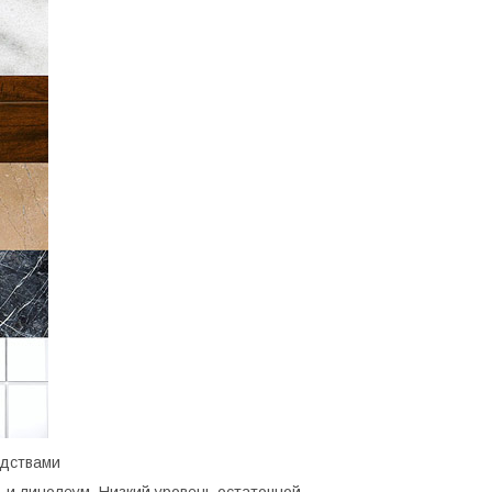
едствами
 и линолеум. Низкий уровень остаточной