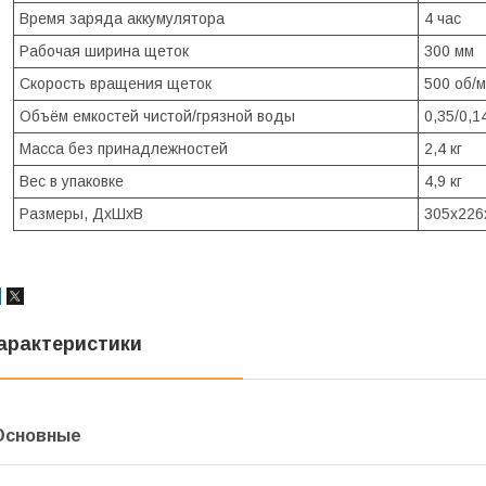
Время заряда аккумулятора
4 час
Рабочая ширина щеток
300 мм
Скорость вращения щеток
500 об/
Объём емкостей чистой/грязной воды
0,35/0,1
Масса без принадлежностей
2,4 кг
Вес в упаковке
4,9 кг
Размеры, ДхШхВ
305х226
арактеристики
Основные