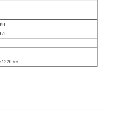
мин
4 л
х1220 мм