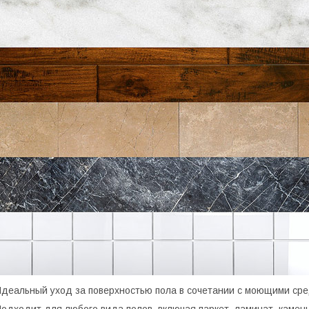
деальный уход за поверхностью пола в сочетании с моющими ср
одходит для любого вида полов, включая паркет, ламинат, камень