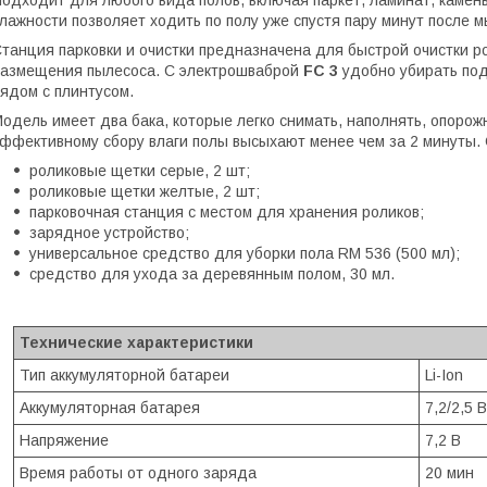
лажности позволяет ходить по полу уже спустя пару минут после м
танция парковки и очистки предназначена для быстрой очистки р
азмещения пылесоса. С электрошваброй
FC 3
удобно убирать под
ядом с плинтусом.
одель имеет два бака, которые легко снимать, наполнять, опорожн
ффективному сбору влаги полы высыхают менее чем за 2 минуты.
роликовые щетки серые, 2 шт;
роликовые щетки желтые, 2 шт;
парковочная станция с местом для хранения роликов;
зарядное устройство;
универсальное средство для уборки пола RM 536 (500 мл);
средство для ухода за деревянным полом, 30 мл.
Технические характеристики
Тип аккумуляторной батареи
Li-Ion
Аккумуляторная батарея
7,2/2,5 В
Напряжение
7,2 B
Время работы от одного заряда
20 мин