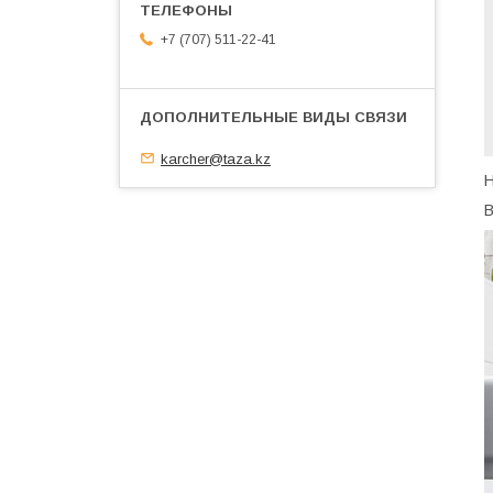
+7 (707) 511-22-41
karcher@taza.kz
Н
В