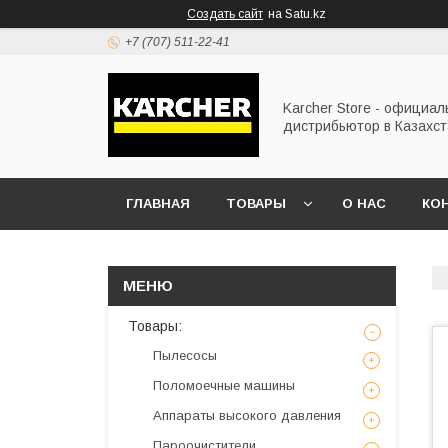
Создать сайт
на Satu.kz
+7 (707) 511-22-41
Karcher Store - официа
дистрибьютор в Казахс
ГЛАВНАЯ
ТОВАРЫ
О НАС
КО
Товары:
Пылесосы
Поломоечные машины
Аппараты высокого давления
Пароочистители