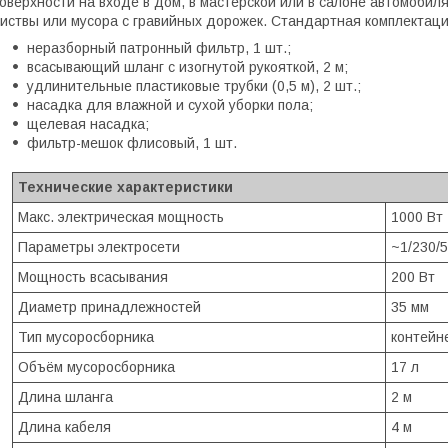
оверхности на входе в дом, в мастерской или в салоне автомоби
иствы или мусора с гравийных дорожек. Стандартная комплектаци
неразборный патронный фильтр, 1 шт.;
всасывающий шланг с изогнутой рукояткой, 2 м;
удлинительные пластиковые трубки (0,5 м), 2 шт.;
насадка для влажной и сухой уборки пола;
щелевая насадка;
фильтр-мешок флисовый, 1 шт.
Технические характеристики
Макс. электрическая мощность
1000 Вт
Параметры электросети
~1/230/5
Мощность всасывания
200 Вт
Диаметр принадлежностей
35 мм
Тип мусоросборника
контейн
Объём мусоросборника
17 л
Длина шланга
2 м
Длина кабеля
4 м