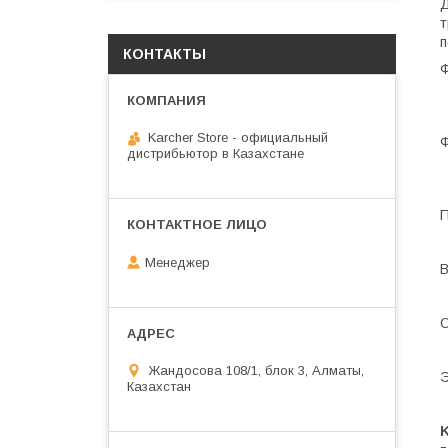
Д
т
п
КОНТАКТЫ
Ф
Karcher Store - официальный
Ф
дистрибьютор в Казахстане
П
Менеджер
В
С
Жандосова 108/1, блок 3, Алматы,
Э
Казахстан
K