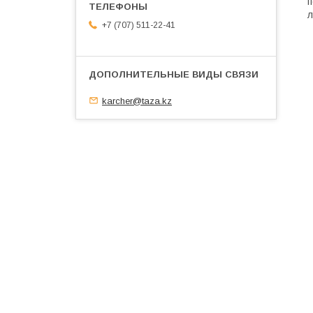
п
л
+7 (707) 511-22-41
karcher@taza.kz