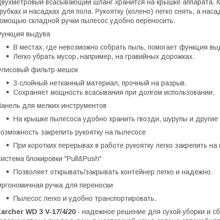
вухметровый всасывающий шланг хранится на крышке аппарата. К
рубках и насадках для пола. Рукоятку (колено) легко снять, а на
омощью складной ручки пылесос удобно переносить.
ункция выдува
В местах, где невозможно собрать пыль, помогает функция вы
Легко убрать мусор, например, на гравийных дорожках.
лисовый фильтр-мешок
3-слойный нетканный материал, прочный на разрыв.
Сохраняет мощность всасывания при долгом использовании.
анель для мелких инструментов
На крышке пылесоса удобно хранить гвозди, шурупы и другие
озможность закрепить рукоятку на пылесосе
При коротких перерывах в работе рукоятку легко закрепить на 
истема блокировки "Pull&Push"
Позволяет открывать/закрывать контейнер легко и надежно.
ргономичная ручка для переноски
Пылесос легко и удобно транспортировать.
archer WD 3 V-17/4/20
- надежное решение для сухой уборки и сб