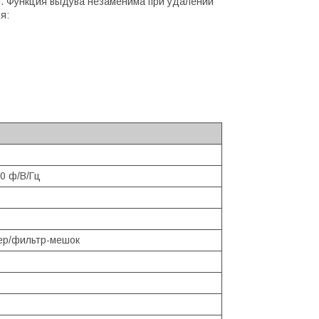
ля. Функция выдува незаменима при удалении
я:
0 ф/В/Гц
ер/фильтр-мешок