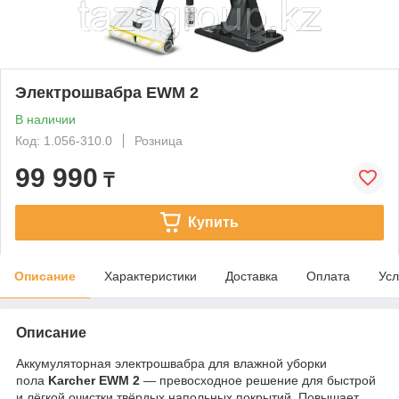
Электрошвабра EWM 2
В наличии
Код: 1.056-310.0
Розница
99 990
₸
Купить
Описание
Характеристики
Доставка
Оплата
Усл
Описание
Аккумуляторная электрошвабра для влажной уборки
пола
Karcher EWM 2
— превосходное решение для быстрой
и лёгкой очистки твёрдых напольных покрытий. Повышает