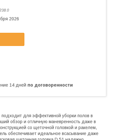
238.0
ября 2026
чение 14 дней
по договоренности
 подходит для эффективной уборки полов в
чший обзор и отличную маневренность даже в
онструкцией со щеточной головкой и ракелем,
кель обеспечивает идеальное всасывание даже
исковая щеточная головка D 51 надежно