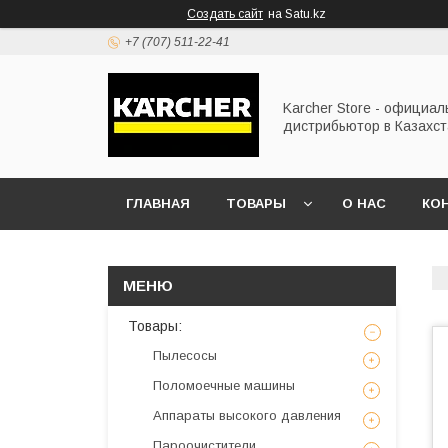
Создать сайт
на Satu.kz
+7 (707) 511-22-41
Karcher Store - официа
дистрибьютор в Казахс
ГЛАВНАЯ
ТОВАРЫ
О НАС
КО
Товары:
Пылесосы
Поломоечные машины
Аппараты высокого давления
Пароочистители