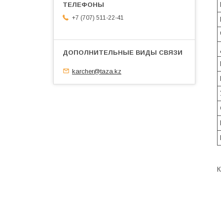
+7 (707) 511-22-41
karcher@taza.kz
К