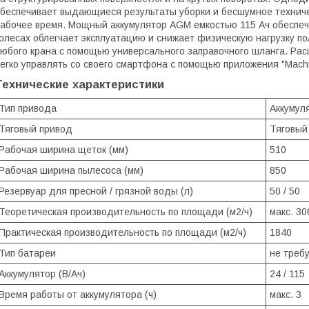
беспечивает выдающиеся результаты уборки и бесшумное техниче
абочее время. Мощный аккумулятор AGM емкостью 115 Ач обеспеч
олесах облегчает эксплуатацию и снижает физическую нагрузку по
юбого крана с помощью универсального заправочного шланга. Р
егко управлять со своего смартфона с помощью приложения "Machi
Технические характеристики
Тип привода
Аккумул
Тяговый привод
Тяговый
Рабочая ширина щеток (мм)
510
Рабочая ширина пылесоса (мм)
850
Резервуар для пресной / грязной воды (л)
50 / 50
Теоретическая производительность по площади (м2/ч)
макс. 30
Практическая производительность по площади (м2/ч)
1840
Тип батареи
не треб
Аккумулятор (В/Ач)
24 / 115
Время работы от аккумулятора (ч)
макс. 3