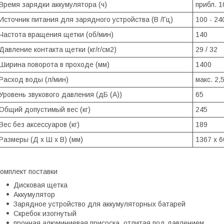
Время зарядки аккумулятора (ч)
прибл. 1
Источник питания для зарядного устройства (В /Гц)
100 - 240
Частота вращения щетки (об/мин)
140
Давление контакта щетки (кг/г/см2)
29 / 32
Ширина поворота в проходе (мм)
1400
Расход воды (л/мин)
макс. 2,
Уровень звукового давления (дБ (A))
65
Общий допустимый вес (кг)
245
Вес без аксессуаров (кг)
189
Размеры (Д x Ш x В) (мм)
1367 x 6
омплект поставки
Дисковая щетка
Аккумулятор
Зарядное устройство для аккумуляторных батарей
Скребок изогнутый
прочная алюминиевая присоска, отлитая под давлением