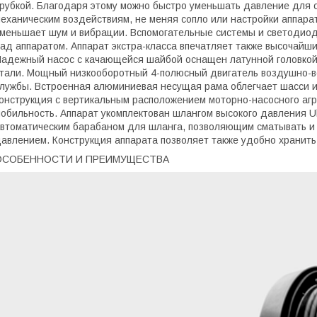
рубкой. Благодаря этому можно быстро уменьшать давление для о
еханическим воздействиям, не меняя сопло или настройки аппарат
меньшает шум и вибрации. Вспомогательные системы и светодиод
ад аппаратом. Аппарат экстра-класса впечатляет также высочайши
адежный насос с качающейся шайбой оснащен латунной головко
тали. Мощный низкооборотный 4-полюсный двигатель воздушно-в
лужбы. Встроенная алюминиевая несущая рама облегчает шасси и
онструкция с вертикальным расположением моторно-насосного агр
обильность. Аппарат укомплектован шлангом высокого давления Ul
втоматическим барабаном для шланга, позволяющим сматывать и 
авлением. Конструкция аппарата позволяет также удобно хранит
ОСОБЕННОСТИ И ПРЕИМУЩЕСТВА