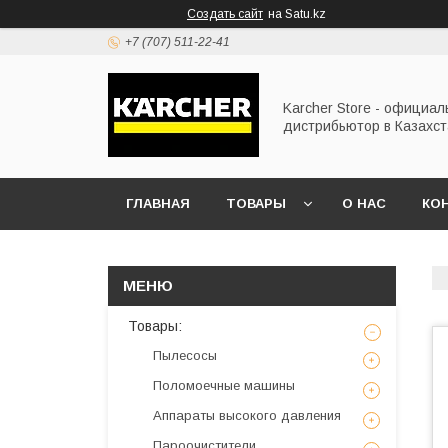
Создать сайт
на Satu.kz
+7 (707) 511-22-41
Karcher Store - официа
дистрибьютор в Казахс
ГЛАВНАЯ
ТОВАРЫ
О НАС
КО
Товары:
Пылесосы
Поломоечные машины
Аппараты высокого давления
Пароочистители