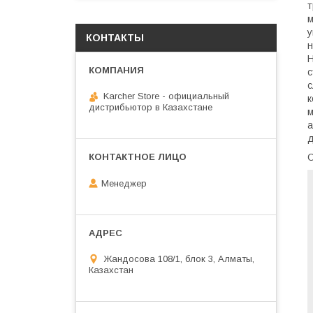
т
м
у
КОНТАКТЫ
н
Н
с
с
Karcher Store - официальный
к
дистрибьютор в Казахстане
м
а
д
Менеджер
Жандосова 108/1, блок 3, Алматы,
Казахстан