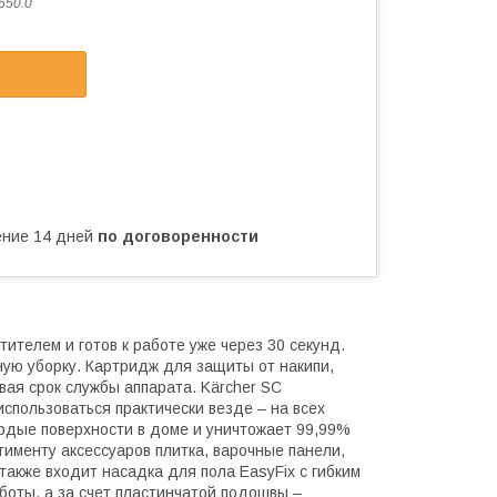
650.0
чение 14 дней
по договоренности
телем и готов к работе уже через 30 секунд.
ую уборку. Картридж для защиты от накипи,
ая срок службы аппарата. Kärcher SC
использоваться практически везде – на всех
рдые поверхности в доме и уничтожает 99,99%
именту аксессуаров плитка, варочные панели,
также входит насадка для пола EasyFix с гибким
оты, а за счет пластинчатой подошвы –