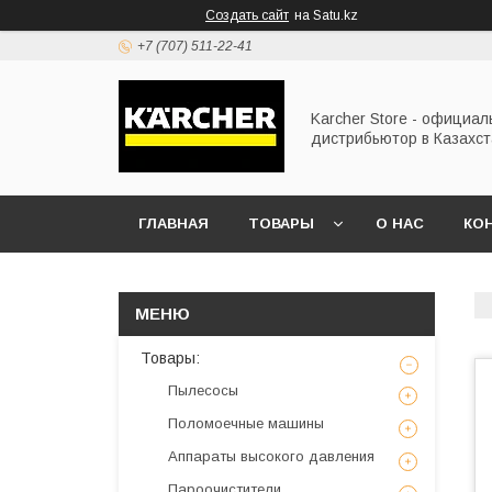
Создать сайт
на Satu.kz
+7 (707) 511-22-41
Karcher Store - официа
дистрибьютор в Казахс
ГЛАВНАЯ
ТОВАРЫ
О НАС
КО
Товары:
Пылесосы
Поломоечные машины
Аппараты высокого давления
Пароочистители