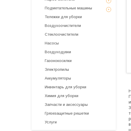
Подметательные машины
Тележки для уборки
Воздухоочистители
Стеклоочистители
Насосы
Воздуходувки
Газонокосилки
Электропилы
Аккумуляторы
Инвентарь для уборки
Н
Химия для уборки
П
и
Запчасти и аксессуары
3
т
Грязезащитные решетки
р
Услуги
в
ш