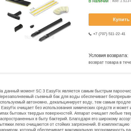
В наличии
Код:
1.513-
Купить
+7 (707) 511-22-41
возврат товара в те
а данный момент SC 3 EasyFix является самым быстрым пароочисти
ерезаполняемый съемный бак для воды обеспечивает беспрерывн
спользуемый автономно, декальцинирует воду, тем самым продлев
 EasyFix очищает без использования химических средств и может 
ипах бытовых твердых поверхностей. Аппарат очищает любые тве
аспространенных в быту бактерий. Благодаря его широкому ассорт
ытяжки легко очищаются от стойких загрязнений. В комплектацию 
арниром, который обеспечивает максимальную эргономичность раб