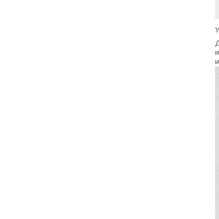
У
Д
и
и