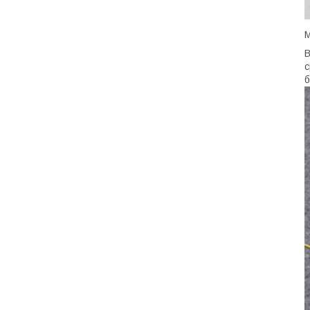
М
В
с
б