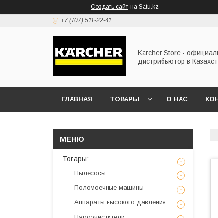
Создать сайт
на Satu.kz
+7 (707) 511-22-41
Karcher Store - официа
дистрибьютор в Казахс
ГЛАВНАЯ
ТОВАРЫ
О НАС
КО
Товары:
Пылесосы
Поломоечные машины
Аппараты высокого давления
Пароочистители