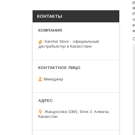
р
м
И
КОНТАКТЫ
о
в
и
Karcher Store - официальный
дистрибьютор в Казахстане
Менеджер
Жандосова 108/1, блок 3, Алматы,
Казахстан