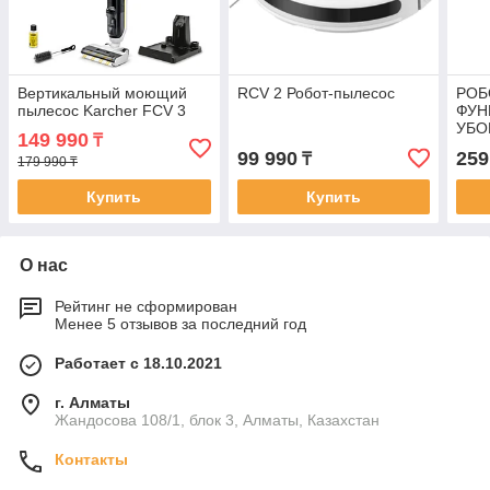
Вертикальный моющий
RCV 2 Робот-пылесос
РОБ
пылесос Karcher FCV 3
ФУН
УБО
149 990
₸
99 990
259
₸
179 990 ₸
Купить
Купить
О нас
Рейтинг не сформирован
Менее 5 отзывов за последний год
Работает с 18.10.2021
г. Алматы
Жандосова 108/1, блок 3, Алматы, Казахстан
Контакты