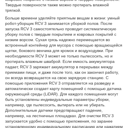
Твердые поверхности также можно протирать влажной
тряпкой.
Больше времени уделяйте приятным вещам в жизни: умный
робот-уборщик RCV 3 занимается уборкой полов. После
запуска RCV 3 самостоятельно проводит систематическую
уборку полов с твердым покрытием и ковровых покрытий с
низким ворсом. Сухая грязь надежно перемещается во
встроенный контейнер для мусора с помощью вращающейся
щетки, бокового венчика для кромок и воздуходувки. При
необходимости RCV 3 может не только пылесосить, но и
протирать влажным шваброй. Если емкость аккумулятора
падает, RCV 3 заряжает аккумулятор в перерывах между
приемами пищи, и даже после того, как он закончил работу,
он всегда возвращается на свою зарядную станцию. С
помощью приложения RCV 3 отправляется на разведку и
автоматически создает карту помещений с помощью датчика
окружающей среды (LiDAR). Для каждого помещения могут
быть установлены индивидуальные параметры уборки,
например, где пылесосить, вытирать или не убирать.
Дополнительные датчики предотвращают падение,
например, на лестничных площадках. Для очистки RCV 3
запускается удобно с помощью приложения, по заранее
установленному индивидуальному расписанию или нажатием