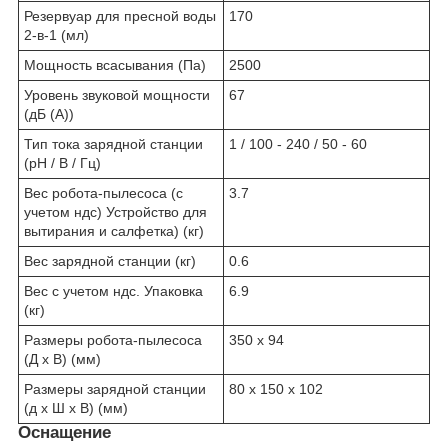
Резервуар для пресной воды
170
2-в-1 (мл)
Мощность всасывания (Па)
2500
Уровень звуковой мощности
67
(дБ (А))
Тип тока зарядной станции
1 / 100 - 240 / 50 - 60
(pH / В / Гц)
Вес робота-пылесоса (с
3.7
учетом ндс) Устройство для
вытирания и салфетка) (кг)
Вес зарядной станции (кг)
0.6
Вес с учетом ндс. Упаковка
6.9
(кг)
Размеры робота-пылесоса
350 x 94
(Д х В) (мм)
Размеры зарядной станции
80 x 150 x 102
(д х Ш х В) (мм)
Оснащение