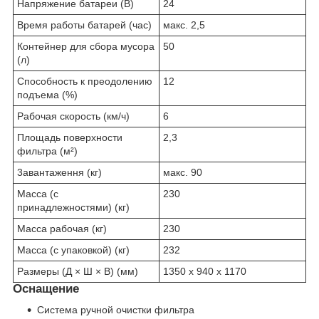
Напряжение батареи (В)
24
Время работы батарей (час)
макс. 2,5
Контейнер для сбора мусора
50
(л)
Способность к преодолению
12
подъема (%)
Рабочая скорость (км/ч)
6
Площадь поверхности
2,3
фильтра (м²)
3авантаження (кг)
макс. 90
Масса (с
230
принадлежностями) (кг)
Масса рабочая (кг)
230
Масса (с упаковкой) (кг)
232
Размеры (Д × Ш × В) (мм)
1350 x 940 x 1170
Оснащение
Система ручной очистки фильтра