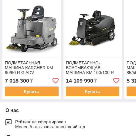
ПОДМЕТАЛЬНАЯ
ПОДМЕТАЛЬНО-
ПОД
МАШИНА KARCHER KM
ВСАСЫВАЮЩАЯ
МАШ
90/60 R G ADV
МАШИНА KM 100/100 R
85/5
Bp Pack
7 018 300
14 109 990
5 3
₸
₸
Купить
Купить
О нас
Рейтинг не сформирован
Менее 5 отзывов за последний год