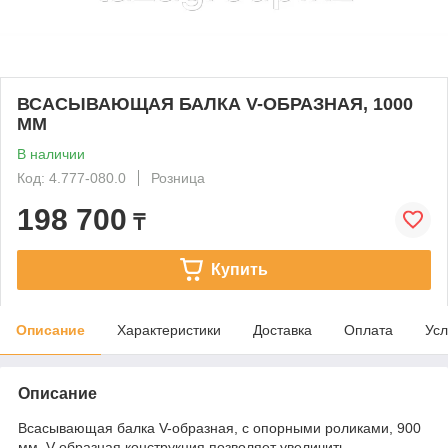
ВСАСЫВАЮЩАЯ БАЛКА V-ОБРАЗНАЯ, 1000
ММ
В наличии
Код: 4.777-080.0
Розница
198 700
₸
Купить
Описание
Характеристики
Доставка
Оплата
Усл
Описание
Всасывающая балка V-образная, с опорными роликами, 900
мм. V-образная конструкция позволяет увеличить