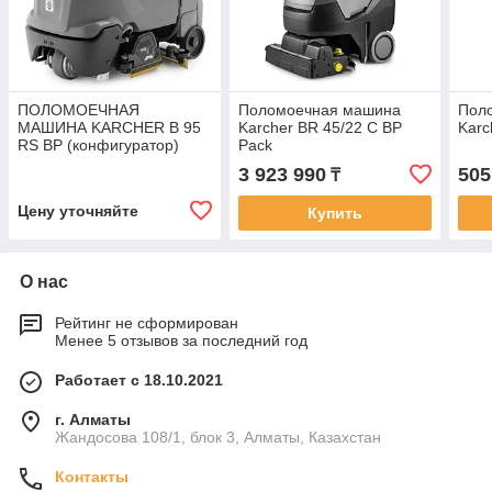
ПОЛОМОЕЧНАЯ
Поломоечная машина
Пол
МАШИНА KARCHER B 95
Karcher BR 45/22 C BP
Karc
RS BP (конфигуратор)
Pack
3 923 990
505
₸
Цену уточняйте
Купить
О нас
Рейтинг не сформирован
Менее 5 отзывов за последний год
Работает с 18.10.2021
г. Алматы
Жандосова 108/1, блок 3, Алматы, Казахстан
Контакты