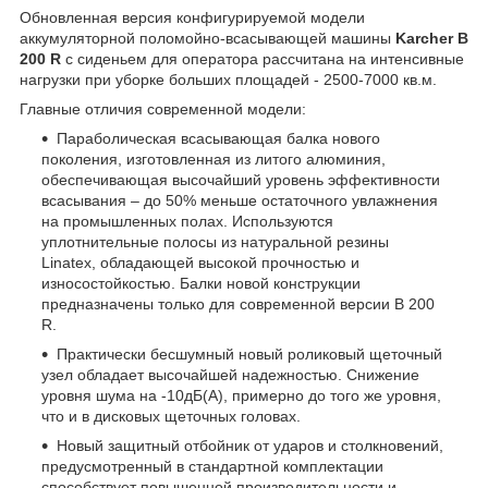
Обновленная версия конфигурируемой модели
аккумуляторной поломойно-всасывающей машины
Karcher B
200 R
с сиденьем для оператора рассчитана на интенсивные
нагрузки при уборке больших площадей - 2500-7000 кв.м.
Главные отличия современной модели:
Параболическая всасывающая балка нового
поколения, изготовленная из литого алюминия,
обеспечивающая высочайший уровень эффективности
всасывания – до 50% меньше остаточного увлажнения
на промышленных полах. Используются
уплотнительные полосы из натуральной резины
Linatex, обладающей высокой прочностью и
износостойкостью. Балки новой конструкции
предназначены только для современной версии B 200
R.
Практически бесшумный новый роликовый щеточный
узел обладает высочайшей надежностью. Снижение
уровня шума на -10дБ(A), примерно до того же уровня,
что и в дисковых щеточных головах.
Новый защитный отбойник от ударов и столкновений,
предусмотренный в стандартной комплектации
способствует повышенной производительности и