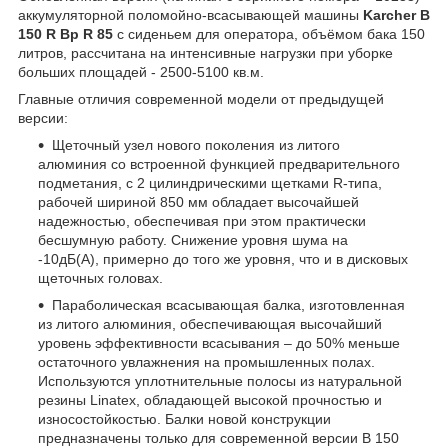
аккумуляторной поломойно-всасывающей машины
Karcher B
150 R Bp R 85
с сиденьем для оператора, объёмом бака 150
литров, рассчитана на интенсивные нагрузки при уборке
больших площадей - 2500-5100 кв.м.
Главные отличия современной модели от предыдущей
версии:
Щеточный узел нового поколения из литого
алюминия со встроенной функцией предварительного
подметания, с 2 цилиндрическими щетками R-типа,
рабочей шириной 850 мм обладает высочайшей
надежностью, обеспечивая при этом практически
бесшумную работу. Снижение уровня шума на
-10дБ(A), примерно до того же уровня, что и в дисковых
щеточных головах.
Параболическая всасывающая балка, изготовленная
из литого алюминия, обеспечивающая высочайший
уровень эффективности всасывания – до 50% меньше
остаточного увлажнения на промышленных полах.
Используются уплотнительные полосы из натуральной
резины Linatex, обладающей высокой прочностью и
износостойкостью. Балки новой конструкции
предназначены только для современной версии B 150