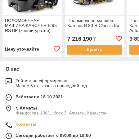
ПОЛОМОЕЧНАЯ
Поломоечная машина
Пол
МАШИНА KARCHER B 95
Karcher B 90 R Classic Bp
Karc
RS BP (конфигуратор)
Auto
7 216 190
3 8
₸
Цену уточняйте
Купить
О нас
Рейтинг не сформирован
Менее 5 отзывов за последний год
Работает с 18.10.2021
г. Алматы
Жандосова 108/1, блок 3, Алматы, Казахстан
Контакты
Сегодня работает с 09:00 до 19:00