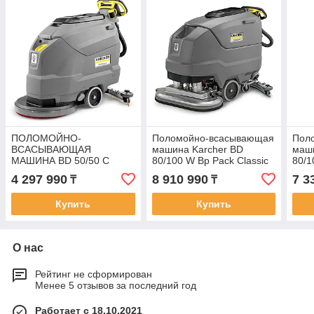
ПОЛОМОЙНО-
Поломойно-всасывающая
Пол
ВСАСЫВАЮЩАЯ
машина Karcher BD
маши
МАШИНА BD 50/50 C
80/100 W Bp Pack Classic
80/1
Classic Bp Pack (АКБ
170
4 297 990
8 910 990
7 3
₸
₸
литий-ион 80Aч +
быстрозарядное
Купить
Купить
устройство 50A)
О нас
Рейтинг не сформирован
Менее 5 отзывов за последний год
Работает с 18.10.2021