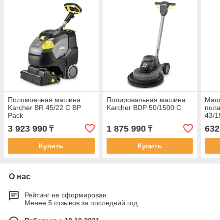
Поломоечная машина
Полировальная машина
Маши
Karcher BR 45/22 C BP
Karcher BDP 50/1500 C
пола
Pack
43/1
3 923 990
1 875 990
632
₸
₸
Купить
Купить
О нас
Рейтинг не сформирован
Менее 5 отзывов за последний год