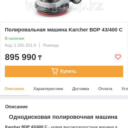
Полировальная машина Karcher BDP 43/400 C
В наличии
Код: 1.291-251.0
Розница
895 990
₸
Купить
Описание
Характеристики
Доставка
Оплата
Усл
Описание
Однодисковая полировочная машина
Karcher BDP 43/400 C
- новая высокоскоростная машина в