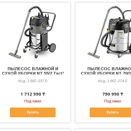
ПЫЛЕСОС ВЛАЖНОЙ И
ПЫЛЕСОС ВЛАЖНО
СУХОЙ УБОРКИ NT 55/2 Tact²
СУХОЙ УБОРКИ NT 70/3
Me I
1.667-237.0
1.667-274.0
1 712 990 ₸
790 990 ₸
Под заказ
Под заказ
Купить
Купить