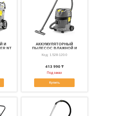
Й И
АККУМУЛЯТОРНЫЙ
ER NT
ПЫЛЕСОС ВЛАЖНОЙ И
СУХОЙ УБОРКИ KARCHER NT
1.528-120.0
22/1 AP BP PACK L
413 990 ₸
Под заказ
Купить